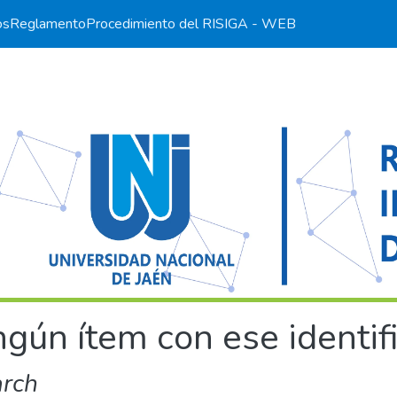
os
Reglamento
Procedimiento del RI
SIGA - WEB
gún ítem con ese identif
arch