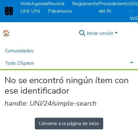
Web
Agenda
Revista
Reglamento
Procedimiento
SI
UNJ
UNJ
Pakamuros
del RI
-
Universidad Nacional de Jaén
WE
🏠
Iniciar sesión
Comunidades
Todo DSpace
No se encontró ningún ítem con
ese identificador
handle: UNJ/24/simple-search
Llévame a la página de inicio