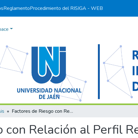
os
Reglamento
Procedimiento del RI
SIGA - WEB
pace
is
Factores de Riesgo con Relación al Perfil Renal en Adultos Mayores con Diabetes Mellitus del Centro Salud Morro Solar–2020
 con Relación al Perfil R